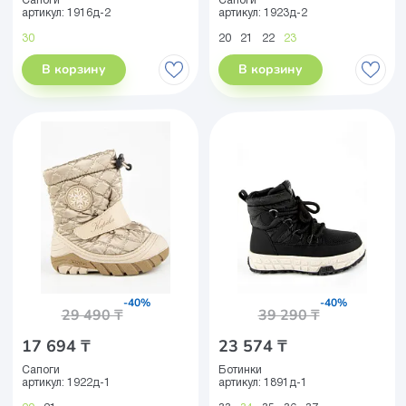
Сапоги
Сапоги
артикул:
1916д-2
артикул:
1923д-2
30
20
21
22
23
В корзину
В корзину
-40%
-40%
29 490 ₸
39 290 ₸
17 694 ₸
23 574 ₸
Сапоги
Ботинки
артикул:
1922д-1
артикул:
1891д-1