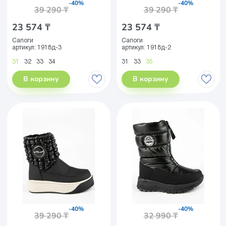
-40%
-40%
39 290 ₸
39 290 ₸
23 574 ₸
23 574 ₸
Сапоги
Сапоги
артикул:
1918д-3
артикул:
1918д-2
31
32
33
34
31
33
35
В корзину
В корзину
-40%
-40%
39 290 ₸
32 990 ₸