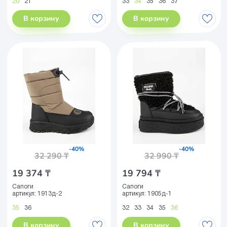
20
21
33
34
35
36
37
В корзину
В корзину
-40%
-40%
32 290 ₸
32 990 ₸
19 374 ₸
19 794 ₸
Сапоги
Сапоги
артикул:
1913д-2
артикул:
1905д-1
35
36
32
33
34
35
36
В корзину
В корзину