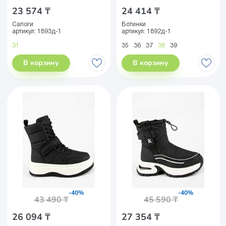
23 574 ₸
24 414 ₸
Сапоги
Ботинки
артикул:
1893д-1
артикул:
1892д-1
31
35
36
37
38
39
В корзину
В корзину
-40%
-40%
43 490 ₸
45 590 ₸
26 094 ₸
27 354 ₸