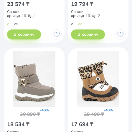
23 574 ₸
19 794 ₸
Сапоги
Сапоги
артикул:
1918д-1
артикул:
1914д-2
31
35
31
33
В корзину
В корзину
-40%
-40%
30 890 ₸
29 490 ₸
18 534 ₸
17 694 ₸