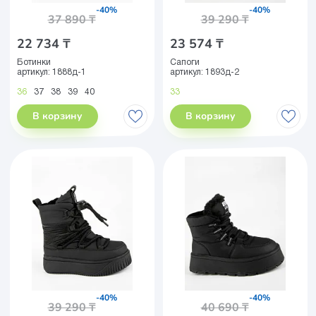
-40%
-40%
37 890 ₸
39 290 ₸
22 734 ₸
23 574 ₸
Ботинки
Сапоги
артикул:
1888д-1
артикул:
1893д-2
36
37
38
39
40
33
В корзину
В корзину
-40%
-40%
39 290 ₸
40 690 ₸