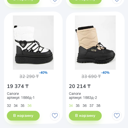
-40%
-40%
32 290 ₸
33 690 ₸
19 374 ₸
20 214 ₸
Сапоги
Сапоги
артикул:
1886д-1
артикул:
1883д-2
32
34
35
36
34
35
36
37
38
В корзину
В корзину