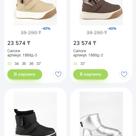
-40%
-40%
39 290 ₸
39 290 ₸
23 574 ₸
23 574 ₸
Сапоги
Сапоги
артикул:
1889д-3
артикул:
1889д-2
33
34
35
36
37
34
37
В корзину
В корзину