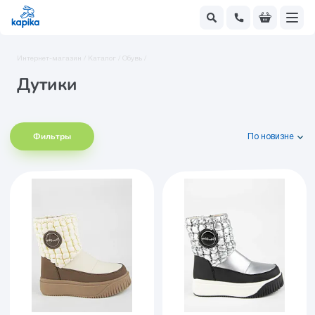
Интернет-магазин /
Каталог /
Обувь /
Дутики
Фильтры
По новизне