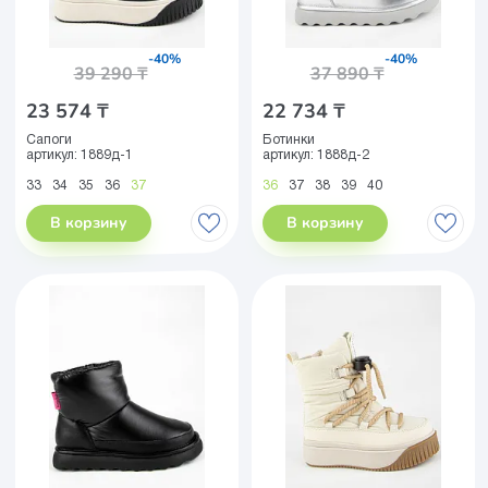
-40%
-40%
39 290 ₸
37 890 ₸
23 574 ₸
22 734 ₸
Сапоги
Ботинки
артикул:
1889д-1
артикул:
1888д-2
33
34
35
36
37
36
37
38
39
40
В корзину
В корзину