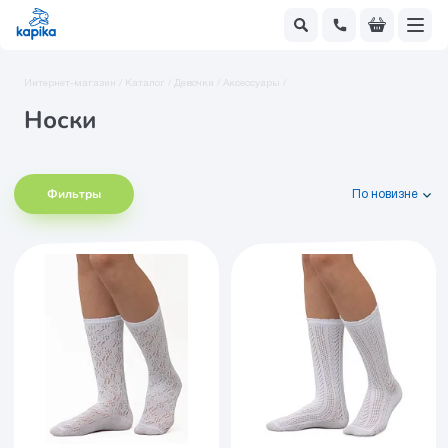
Интернет-магазин /
Каталог /
Девочки /
Аксессуары /
Носки
Фильтры
По новизне