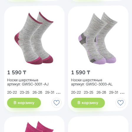
1 590 ₸
1 590 ₸
Носки шерстяные
Носки шерстяные
артикул:
GWSC-3001-AJ
артикул:
GWSC-3003-AL
20-22
23-25
26-28
29-31
32-34
35-38
20-22
23-25
26-28
29-31
32-34
В корзину
В корзину