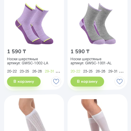
1 590 ₸
1 590 ₸
Носки шерстяные
Носки шерстяные
артикул:
GWSC-1002-LA
артикул:
GWSC-1001-AL
20-22
23-25
26-28
29-31
32-34
35-38
20-22
23-25
26-28
29-31
32-34
В корзину
В корзину