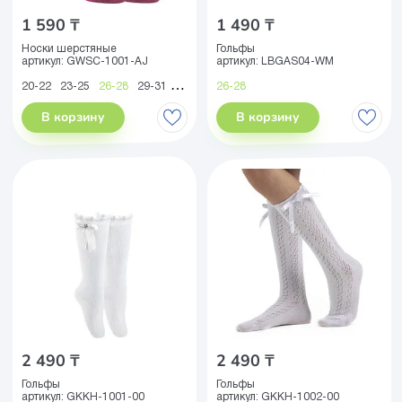
1 590 ₸
1 490 ₸
Носки шерстяные
Гольфы
артикул:
GWSC-1001-AJ
артикул:
LBGAS04-WM
20-22
23-25
26-28
29-31
32-34
35-38
26-28
В корзину
В корзину
2 490 ₸
2 490 ₸
Гольфы
Гольфы
артикул:
GKKH-1001-00
артикул:
GKKH-1002-00