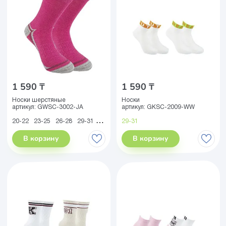
1 590 ₸
1 590 ₸
Носки шерстяные
Носки
артикул:
GWSC-3002-JA
артикул:
GKSC-2009-WW
20-22
23-25
26-28
29-31
32-34
35-38
29-31
В корзину
В корзину