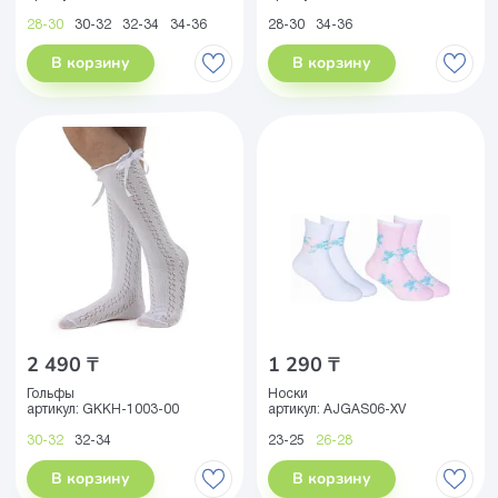
28-30
30-32
32-34
34-36
28-30
34-36
В корзину
В корзину
2 490 ₸
1 290 ₸
Гольфы
Носки
артикул:
GKKH-1003-00
артикул:
AJGAS06-XV
30-32
32-34
23-25
26-28
В корзину
В корзину