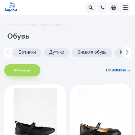
Интернет-магазин /
Каталог /
Девочки /
Обувь
Ботинки
Дутики
Зимняя обувь
Кеды
Фильтры
По новизне