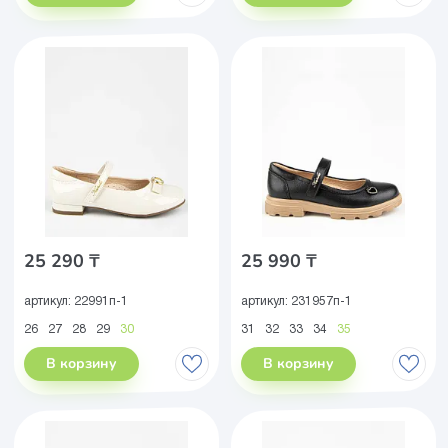
25 290 ₸
25 990 ₸
артикул:
22991п-1
артикул:
231957п-1
26
27
28
29
30
31
32
33
34
35
В корзину
В корзину