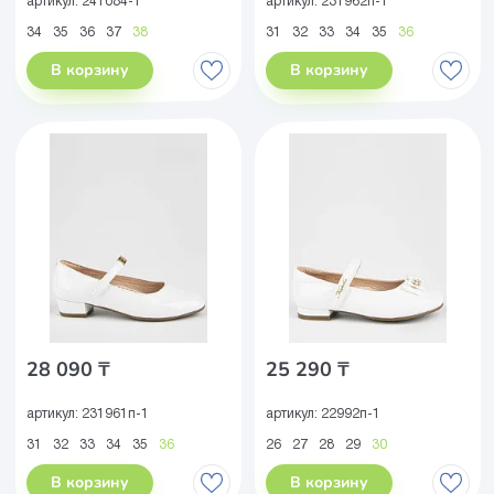
артикул:
241084-1
артикул:
231962п-1
34
35
36
37
38
31
32
33
34
35
36
В корзину
В корзину
28 090 ₸
25 290 ₸
артикул:
231961п-1
артикул:
22992п-1
31
32
33
34
35
36
26
27
28
29
30
В корзину
В корзину