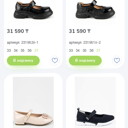
31 590 ₸
31 590 ₸
артикул:
231952п-1
артикул:
231951п-2
33
34
35
36
37
33
34
35
36
37
В корзину
В корзину