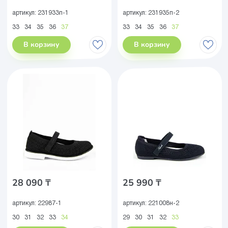
артикул:
231933п-1
артикул:
231935п-2
33
34
35
36
37
33
34
35
36
37
В корзину
В корзину
28 090 ₸
25 990 ₸
артикул:
22987-1
артикул:
221008н-2
30
31
32
33
34
29
30
31
32
33