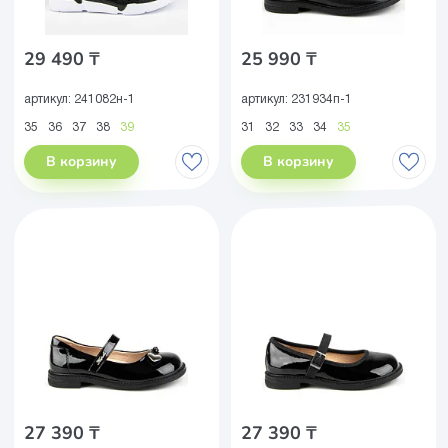
29 490 ₸
25 990 ₸
артикул:
241082н-1
артикул:
231934п-1
35
36
37
38
39
31
32
33
34
35
В корзину
В корзину
27 390 ₸
27 390 ₸