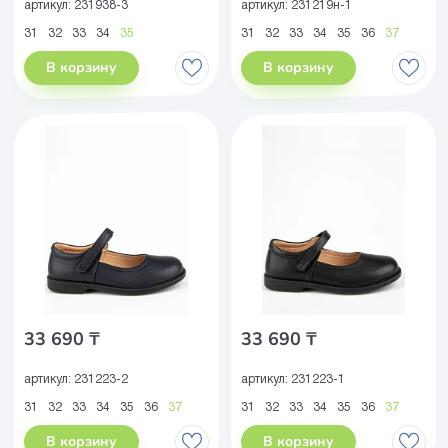
артикул:
231938-3
артикул:
231219н-1
31
32
33
34
35
31
32
33
34
35
36
37
В корзину
В корзину
33 690 ₸
33 690 ₸
артикул:
231223-2
артикул:
231223-1
31
32
33
34
35
36
37
31
32
33
34
35
36
37
В корзину
В корзину