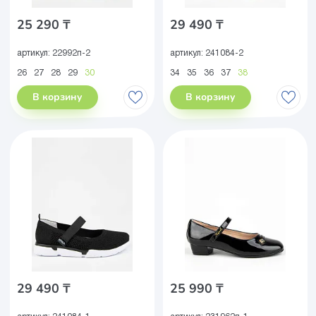
25 290 ₸
29 490 ₸
артикул:
22992п-2
артикул:
241084-2
26
27
28
29
30
34
35
36
37
38
В корзину
В корзину
29 490 ₸
25 990 ₸