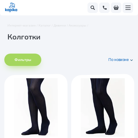
Интернет-магазин /
Каталог /
Девочки /
Аксессуары /
Колготки
Фильтры
По новизне