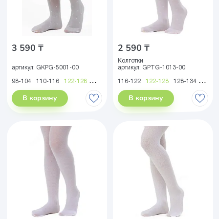
3 590 ₸
2 590 ₸
Колготки
артикул:
GKPG-5001-00
артикул:
GPTG-1013-00
98-104
110-116
122-128
134-140
116-122
146-152
122-128
128-134
134-1
В корзину
В корзину