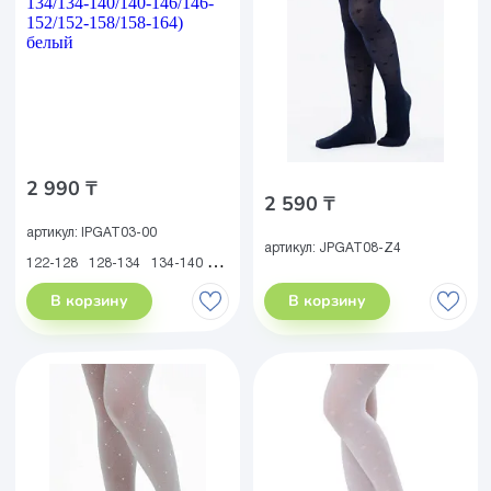
2 990 ₸
2 590 ₸
артикул:
IPGAT03-00
артикул:
JPGAT08-Z4
122-128
128-134
134-140
140-146
146-152
152-158
158-164
В корзину
В корзину