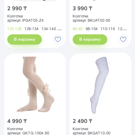
2 990 ₸
3 990 ₸
Колготки
Колготки
артикул:
IPGAT03-Z4
артикул:
BKUAT02-00
122-128
128-134
134-140
140-146
86-92
146-152
98-104
152-158
110-116
158-164
122-128
В корзину
В корзину
4 990 ₸
2 490 ₸
Колготки
Колготки
артикул:
GKTG-1004-80
артикул:
BKGAT10-00