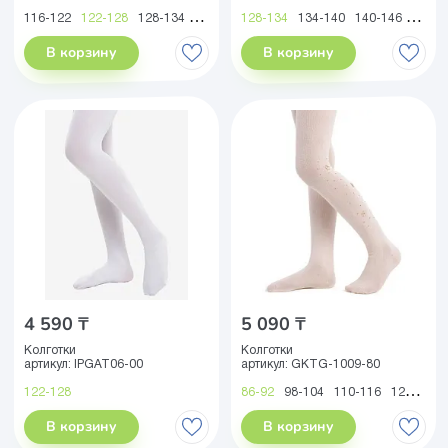
116-122
122-128
128-134
134-140
128-134
140-146
134-140
146-152
140-146
152-158
146-1
158
В корзину
В корзину
4 590 ₸
5 090 ₸
Колготки
Колготки
артикул:
IPGAT06-00
артикул:
GKTG-1009-80
122-128
86-92
98-104
110-116
122-128
В корзину
В корзину