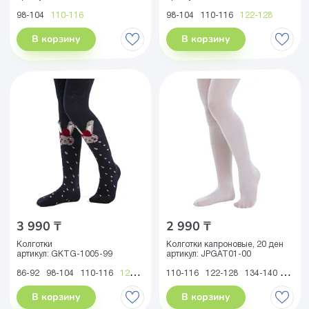
98-104
110-116
98-104
110-116
122-128
В корзину
В корзину
3 990 ₸
2 990 ₸
Колготки
Колготки капроновые, 20 ден
артикул:
GKTG-1005-99
артикул:
JPGAT01-00
86-92
98-104
110-116
122-128
110-116
122-128
134-140
146-1
В корзину
В корзину