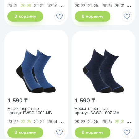
23-25
26-28
29-31
32-34
35-38
39-41
20-22
23-25
26-28
29-31
32-34
В корзину
В корзину
1 590 ₸
1 590 ₸
Носки шерстяные
Носки шерстяные
артикул:
BWSC-1009-MB
артикул:
BWSC-1007-MM
20-22
23-25
26-28
29-31
32-34
20-22
23-25
26-28
29-31
32-34
В корзину
В корзину