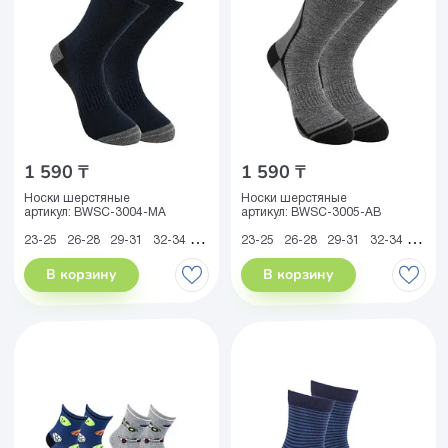
1 590 ₸
1 590 ₸
Носки шерстяные
Носки шерстяные
артикул:
BWSC-3004-MA
артикул:
BWSC-3005-AB
23-25
26-28
29-31
32-34
35-38
39-41
23-25
26-28
29-31
32-34
35-38
В корзину
В корзину