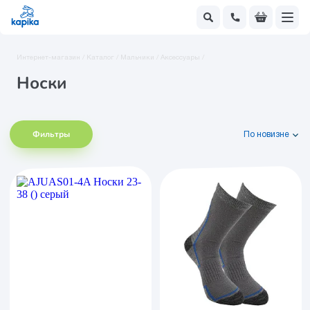
Интернет-магазин /
Каталог /
Мальчики /
Аксессуары /
Носки
Фильтры
По новизне