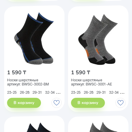
1 590 ₸
1 590 ₸
Носки шерстяные
Носки шерстяные
артикул:
BWSC-3002-BM
артикул:
BWSC-3001-AE
23-25
26-28
29-31
32-34
35-38
39-41
23-25
26-28
29-31
32-34
35-38
В корзину
В корзину