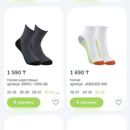
1 590 ₸
1 690 ₸
Носки шерстяные
Носки
артикул:
BWSC-1009-AB
артикул:
JKBAS09-WN
23-25
26-28
29-31
32-34
35-38
39-41
29-31
32-34
35-38
В корзину
В корзину