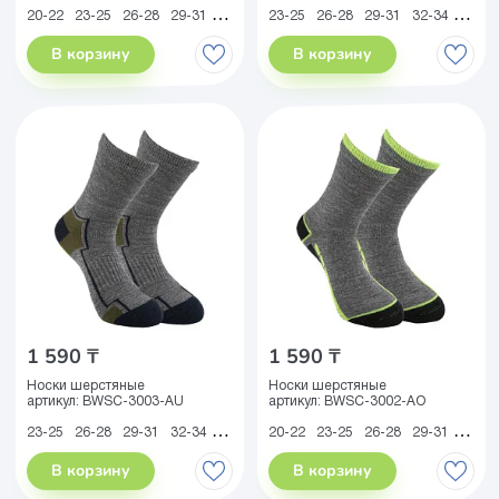
20-22
23-25
26-28
29-31
32-34
35-38
23-25
39-41
26-28
29-31
32-34
35-38
В корзину
В корзину
1 590 ₸
1 590 ₸
Носки шерстяные
Носки шерстяные
артикул:
BWSC-3003-AU
артикул:
BWSC-3002-AO
23-25
26-28
29-31
32-34
35-38
39-41
20-22
23-25
26-28
29-31
32-34
В корзину
В корзину